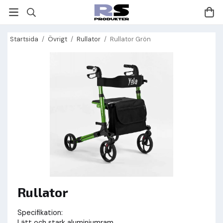
Startsida
/
Övrigt
/
Rullator
/
Rullator Grön
Rullator
Specifikation:
Lätt och stark aluminiumram