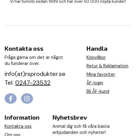
Vi har funnits sedan 1999 och har över 50 000 nöjda kunder!
Kontakta oss
Handla
Fråga gärna om det är något
Köpvillkor
du funderar över.
Retur & Reklamation
info(at)rsprodukter.se
Mina favoriter
Tel.
0247-23532
ÅF-login
Bli ÅF-kund
Information
Nyhetsbrev
Kontakta oss
Anmäl dig och få våra bästa
erbjudanden och nyheter!
Om oss