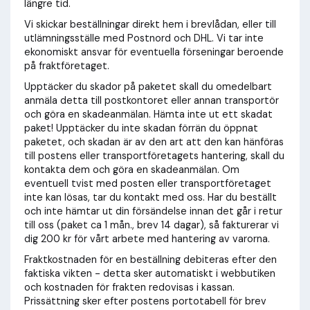
längre tid.
Vi skickar beställningar direkt hem i brevlådan, eller till
utlämningsställe med Postnord och DHL.
Vi tar inte
ekonomiskt ansvar för eventuella förseningar beroende
på fraktföretaget.
Upptäcker du skador på paketet skall du omedelbart
anmäla detta till postkontoret eller annan transportör
och göra en skadeanmälan. Hämta inte ut ett skadat
paket! Upptäcker du inte skadan förrän du öppnat
paketet, och skadan är av den art att den kan hänföras
till postens eller transportföretagets hantering, skall du
kontakta dem och göra en skadeanmälan. Om
eventuell tvist med posten eller transportföretaget
inte kan lösas, tar du kontakt med oss. Har du beställt
och inte hämtar ut din försändelse innan det går i retur
till oss (paket ca 1 mån., brev 14 dagar), så fakturerar vi
dig 200 kr för vårt arbete med hantering av varorna.
Fraktkostnaden för en beställning debiteras efter den
faktiska vikten - detta sker automatiskt i webbutiken
och kostnaden för frakten redovisas i kassan.
Prissättning sker efter postens portotabell för brev