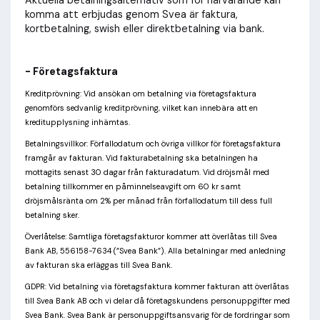
Aktuella betalningsalternativ som för närvarande kan
komma att erbjudas genom Svea är faktura,
kortbetalning, swish eller direktbetalning via bank.
- Företagsfaktura
Kreditprövning: Vid ansökan om betalning via företagsfaktura
genomförs sedvanlig kreditprövning, vilket kan innebära att en
kreditupplysning inhämtas.
Betalningsvillkor: Förfallodatum och övriga villkor för företagsfaktura
framgår av fakturan. Vid fakturabetalning ska betalningen ha
mottagits senast 30 dagar från fakturadatum. Vid dröjsmål med
betalning tillkommer en påminnelseavgift om 60 kr samt
dröjsmålsränta om 2% per månad från förfallodatum till dess full
betalning sker.
Överlåtelse: Samtliga företagsfakturor kommer att överlåtas till Svea
Bank AB, 556158-7634 (”Svea Bank”). Alla betalningar med anledning
av fakturan ska erläggas till Svea Bank.
GDPR: Vid betalning via företagsfaktura kommer fakturan att överlåtas
till Svea Bank AB och vi delar då företagskundens personuppgifter med
Svea Bank. Svea Bank är personuppgiftsansvarig för de fordringar som