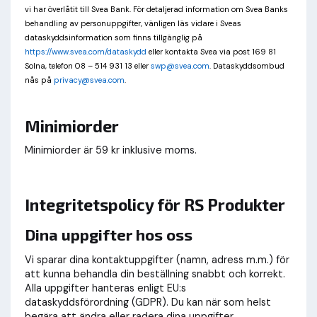
vi har överlåtit till Svea Bank. För detaljerad information om Svea Banks
behandling av personuppgifter, vänligen läs vidare i Sveas
dataskyddsinformation som finns tillgänglig på
https://www.svea.com/dataskydd
eller kontakta Svea via post 169 81
Solna, telefon 08 – 514 931 13 eller
swp@svea.com
. Dataskyddsombud
nås på
privacy@svea.com
.
Minimiorder
Minimiorder är 59 kr inklusive moms.
Integritetspolicy för RS Produkter
Dina uppgifter hos oss
Vi sparar dina kontaktuppgifter (namn, adress m.m.) för
att kunna behandla din beställning snabbt och korrekt.
Alla uppgifter hanteras enligt EU:s
dataskyddsförordning (GDPR). Du kan när som helst
begära att ändra eller radera dina uppgifter.