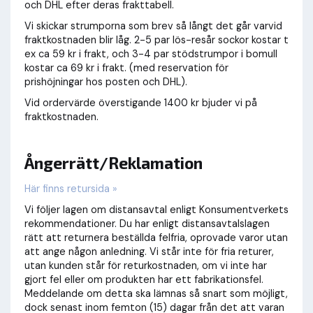
och DHL efter deras frakttabell.
Vi skickar strumporna som brev så långt det går varvid
fraktkostnaden blir låg. 2-5 par lös-resår sockor kostar t
ex ca 59 kr i frakt, och 3-4 par stödstrumpor i bomull
kostar ca 69 kr i frakt. (med reservation för
prishöjningar hos posten och DHL).
Vid ordervärde överstigande 1400 kr bjuder vi på
fraktkostnaden.
Ångerrätt/Reklamation
Här finns retursida »
Vi följer lagen om distansavtal enligt Konsumentverkets
rekommendationer.
Du har enligt distansavtalslagen
rätt att returnera beställda felfria, oprovade varor utan
att ange någon anledning. Vi står inte för fria returer,
utan kunden står för returkostnaden, om vi inte har
gjort fel eller om produkten har ett fabrikationsfel.
Meddelande om detta ska lämnas så snart som möjligt,
dock senast inom femton (15) dagar från det att varan