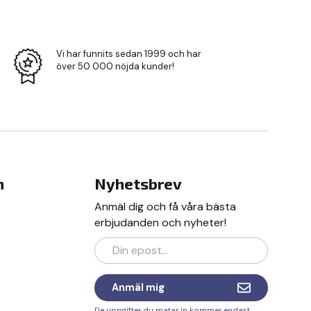
Vi har funnits sedan 1999 och har
över 50 000 nöjda kunder!
n
Nyhetsbrev
Anmäl dig och få våra bästa
erbjudanden och nyheter!
Anmäl mig
De uppgifter du matar in kommer endast