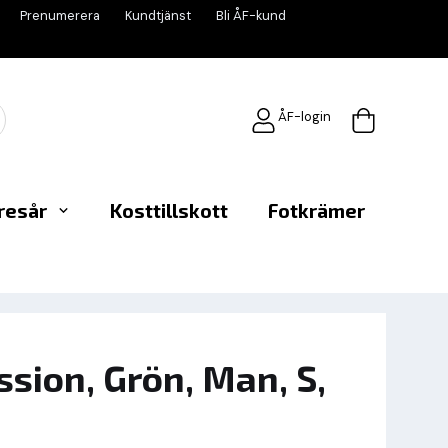
Prenumerera
Kundtjänst
Bli ÅF-kund
ÅF-login
resår
Kosttillskott
Fotkrämer
sion, Grön, Man, S,