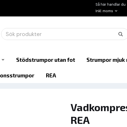
Så här handlar du
Stödstrumpor utan fot
Strumpor mjuk 
onsstrumpor
REA
Vadkompres
REA