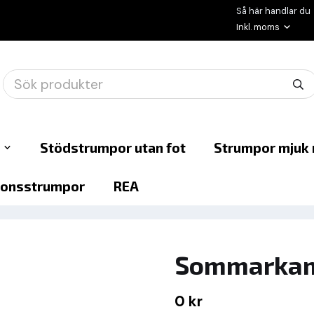
Så här handlar du
Stödstrumpor utan fot
Strumpor mjuk 
onsstrumpor
REA
Sommarkampa
0 kr