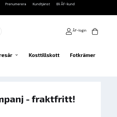
Prenumerera
Kundtjänst
Bli ÅF-kund
ÅF-login
resår
Kosttillskott
Fotkrämer
nj - fraktfritt!