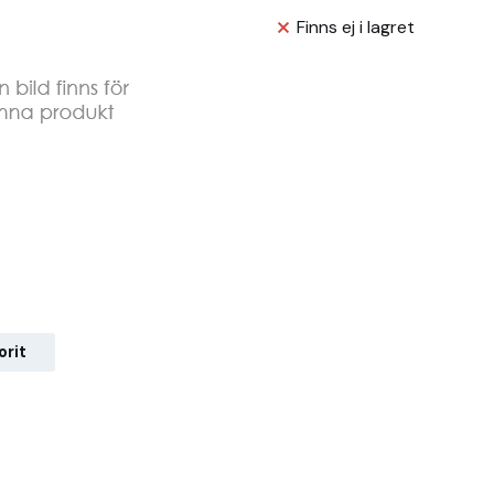
Finns ej i lagret
orit